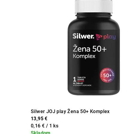
Silwer JOJ play Žena 50+ Komplex
13,95 €
Jednotková
0,16 € / 1 ks
cena:
Skladom