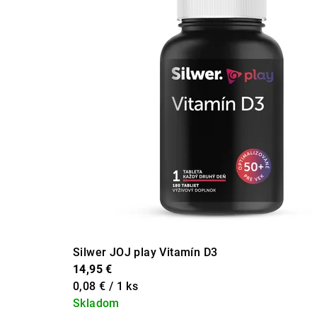
Silwer JOJ play Vitamín D3
14,95 €
Jednotková
0,08 € / 1 ks
cena:
Skladom