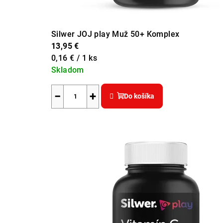
Silwer JOJ play Muž 50+ Komplex
13,95 €
Jednotková
0,16 € / 1 ks
cena:
Skladom
Priemerné
hodnotenie
−
+
Do košíka
produktu
je
5,0
z
5
hviezdičiek.