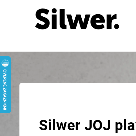
Prejsť
na
obsah
Silwer JOJ pla