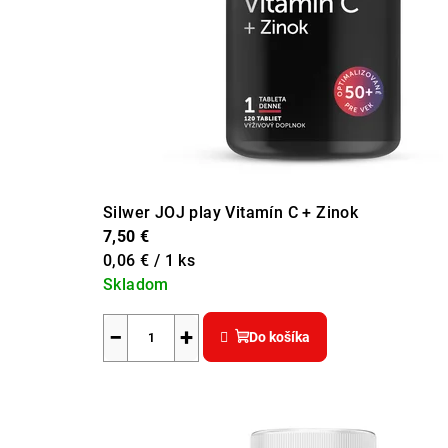
Silwer JOJ play Vitamín C + Zinok
7,50 €
Jednotková
0,06 € / 1 ks
cena:
Skladom
−
+
Do košíka