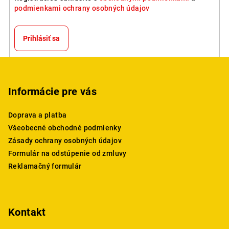
podmienkami ochrany osobných údajov
Prihlásiť sa
Z
á
p
Informácie pre vás
ä
Doprava a platba
t
Všeobecné obchodné podmienky
i
Zásady ochrany osobných údajov
e
Formulár na odstúpenie od zmluvy
Reklamačný formulár
Kontakt