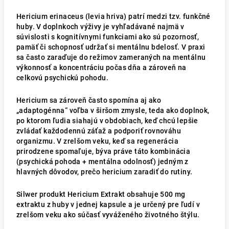
Hericium erinaceus (levia hriva) patrí medzi tzv. funkčné
huby. V doplnkoch výživy je vyhľadávané najmä v
súvislosti s kognitívnymi funkciami ako sú pozornosť,
pamäť či schopnosť udržať si mentálnu bdelosť. V praxi
sa často zaraďuje do režimov zameraných na mentálnu
výkonnosť a koncentráciu počas dňa a zároveň na
celkovú psychickú pohodu.
Hericium sa zároveň často spomína aj ako
„adaptogénna“ voľba v širšom zmysle, teda ako doplnok,
po ktorom ľudia siahajú v obdobiach, keď chcú lepšie
zvládať každodennú záťaž a podporiť rovnováhu
organizmu. V zrelšom veku, keď sa regenerácia
prirodzene spomaľuje, býva práve táto kombinácia
(psychická pohoda + mentálna odolnosť) jedným z
hlavných dôvodov, prečo hericium zaradiť do rutiny.
Silwer produkt Hericium Extrakt obsahuje 500 mg
extraktu z huby v jednej kapsule a je určený pre ľudí v
zrelšom veku ako súčasť vyváženého životného štýlu.