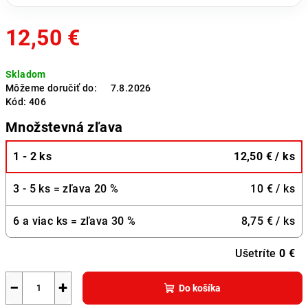
12,50 €
Jednotková
Skladom
cena:
Môžeme doručiť do:
7.8.2026
Kód:
406
Množstevná zľava
1 - 2 ks
12,50 €
/ ks
3 - 5 ks = zľava 20 %
10 €
/ ks
6 a viac ks = zľava 30 %
8,75 €
/ ks
Ušetríte
0 €
−
+
Do košíka