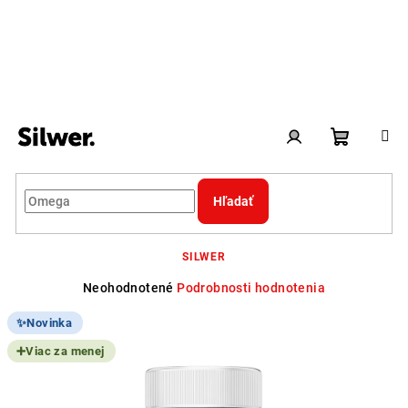
Prejsť
na
obsah
Nákupn
Prihlásenie
Hľadať
Herícium Extrakt
košík
SILWER
Priemerné
Neohodnotené
Podrobnosti hodnotenia
hodnotenie
produktu
Novinka
je
Viac za menej
0,0
z
5