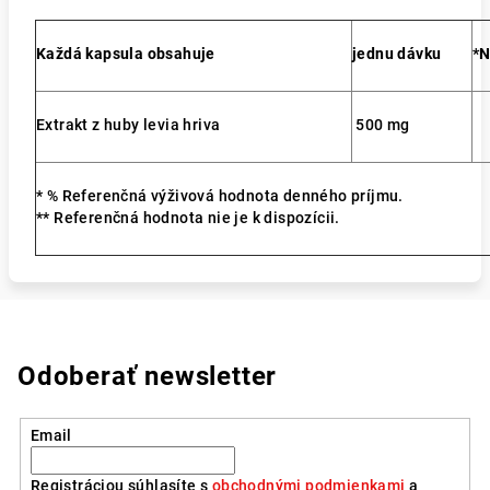
Každá kapsula obsahuje
jednu dávku
*
Extrakt z huby levia hriva
500 mg
* % Referenčná výživová hodnota denného príjmu.
** Referenčná hodnota nie je k dispozícii.
Odoberať newsletter
Email
Registráciou súhlasíte s
obchodnými podmienkami
a