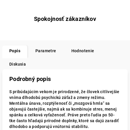
Spokojnosť zákazníkov
Popis
Parametre
Hodnotenie
Diskusia
Podrobný popis
S pribúdajúcim vekom je prirodzené, že človek citlivejšie
vníma dlhodobú psychickú záťaž a zmeny režimu.
Mentálna únava, rozptýlenosť či „mozgová hmla“ sa
objavujú častejšie, najmä ak sa kombinuje stres, menej
spánku a celková vyťaženosť. Práve preto ľudia po 50-
tke často hľadajú prírodné doplnky, ktoré sa dajú zaradiť
dlhodobo a podporujú vnútornú stabilitu.