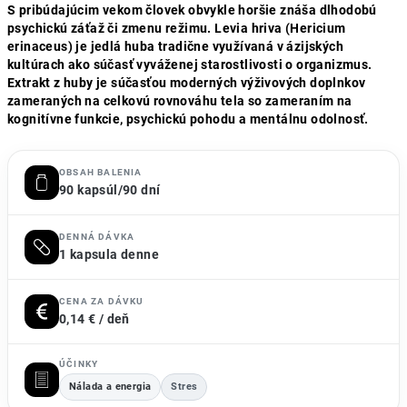
S pribúdajúcim vekom človek obvykle horšie znáša dlhodobú
psychickú záťaž či zmenu režimu. Levia hriva (Hericium
erinaceus) je jedlá huba tradične využívaná v ázijských
kultúrach ako súčasť vyváženej starostlivosti o organizmus.
Extrakt z huby je súčasťou moderných výživových doplnkov
zameraných na celkovú rovnováhu tela so zameraním na
kognitívne funkcie, psychickú pohodu a mentálnu odolnosť.
OBSAH BALENIA
90 kapsúl/90 dní
DENNÁ DÁVKA
1 kapsula denne
CENA ZA DÁVKU
0,14 € / deň
ÚČINKY
Nálada a energia
Stres