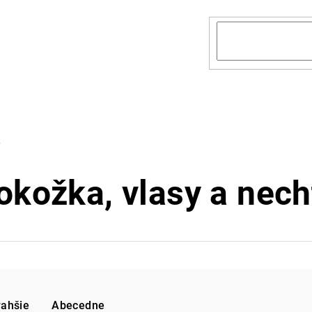
Y
okožka, vlasy a nech
rahšie
Abecedne