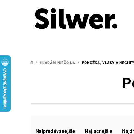
Prejsť
na
obsah
/
HĽADÁM NIEČO NA
/
POKOŽKA, VLASY A NECHT
DOMOV
P
R
Najpredávanejšie
Najlacnejšie
Najd