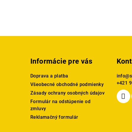
Z
á
Informácie pre vás
Kont
p
ä
Doprava a platba
info
@
s
+421 9
t
Všeobecné obchodné podmienky
Zásady ochrany osobných údajov
i
Formulár na odstúpenie od
e
zmluvy
Reklamačný formulár