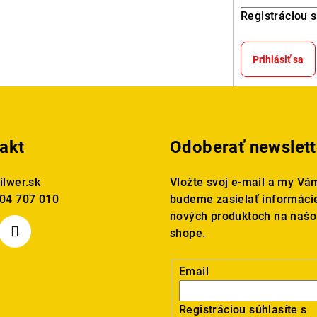
i
Registráciou s
e
p
Prihlásiť sa
r
v
k
y
akt
Odoberať newslett
v
ý
ilwer.sk
Vložte svoj e-mail a my Vá
p
04 707 010
budeme zasielať informáci
i
nových produktoch na našo
s
shope.
u
Email
Registráciou súhlasíte s