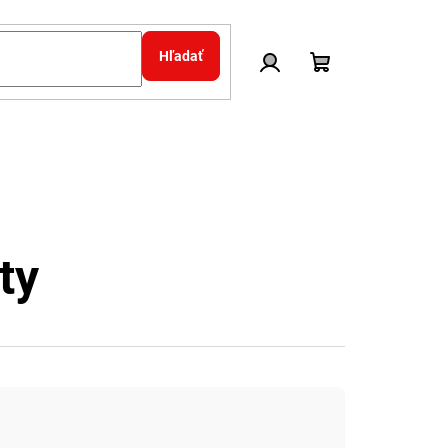
Hľadať
Prihlásenie
Nákupný
košík
ty