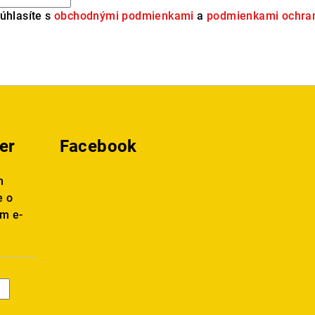
úhlasíte s
obchodnými podmienkami
a
podmienkami ochran
er
Facebook
m
e o
m e-