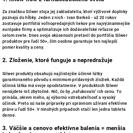
Za značkou Silwer stoja jej zakladatelia, ktorí výživové doplnky
poznajú do hĺbky. Jeden z nich - Ivan Berkeš - už 20 rokov
zostavuje portfóliá voľnopredajných liekov pre najvýznamnejšie
európske firmy a optimalizuje ich dodávateľské reťazce po
celom svete. Dnes svoje skúsenosti pretavil do portfólia Silwer
produktov pre ľudí 50+, čím osobne garantuje ten najlepší
pomer kvality a ceny.
2. Zloženie, ktoré funguje a nepredražuje
Silwer produkty obsahujú najčistejšie účinné látky
garantovaného pôvodu s minimom prídavných zložiek. Každá
účinná látka má svoje opodstatnenie. V produktoch Silwer
nenájdete nič zbytočné. Nič, čo by „nafukovalo“ ich cenu. To
prináša, okrem iného, aj výbornú vstrebateľnosť a vysoký
účinok. Preto sú naše prípravky pri správnom užívaní efektívne
práve u ľudí 50+. V mnohých prípadoch stačí len jedna tableta
denne.
3. Väčšie a cenovo efektívne balenia = menšia