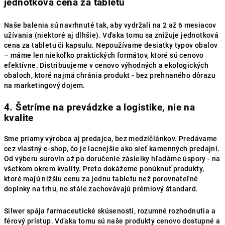
jednotková cena za tabletu
Naše balenia sú navrhnuté tak, aby vydržali na 2 až 6 mesiacov
užívania (niektoré aj dlhšie). Vďaka tomu sa znižuje jednotková
cena za tabletu či kapsulu. Nepoužívame desiatky typov obalov
– máme len niekoľko praktických formátov, ktoré sú cenovo
efektívne. Distribuujeme v cenovo výhodných a ekologických
obaloch, ktoré najmä chránia produkt - bez prehnaného dôrazu
na marketingový dojem.
4. Šetríme na prevádzke a logistike, nie na
kvalite
Sme priamy výrobca aj predajca, bez medzičlánkov. Predávame
cez vlastný e-shop, čo je lacnejšie ako sieť kamenných predajní.
Od výberu surovín až po doručenie zásielky hľadáme úspory - na
všetkom okrem kvality. Preto dokážeme ponúknuť produkty,
ktoré majú nižšiu cenu za jednu tabletu než porovnateľné
doplnky na trhu, no stále zachovávajú prémiový štandard.
Silwer spája farmaceutické skúsenosti, rozumné rozhodnutia a
férový prístup. Vďaka tomu sú naše produkty cenovo dostupné a