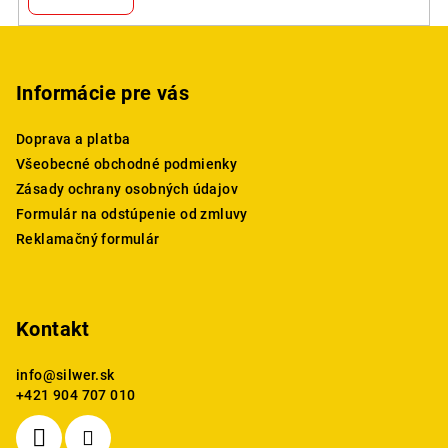
Z
á
p
Informácie pre vás
ä
Doprava a platba
t
Všeobecné obchodné podmienky
i
Zásady ochrany osobných údajov
e
Formulár na odstúpenie od zmluvy
Reklamačný formulár
Kontakt
info
@
silwer.sk
+421 904 707 010