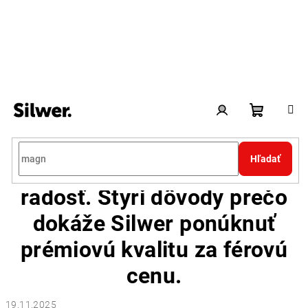
Prejsť
na
obsah
Nákupn
Prihlásenie
Hľadať
Ceny, ktoré vám urobia
košík
radosť. Štyri dôvody prečo
dokáže Silwer ponúknuť
prémiovú kvalitu za férovú
cenu.
19.11.2025