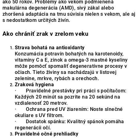
ako 50 rokov. Problémy ako vekom podmienená
makulárna degenerácia (AMD), sivý zákal alebo
zhoršená adaptácia na tmu súvisia nielen s vekom, ale aj
s nedostatkom určitých živín.
Ako chrániť zrak v zrelom veku
Strava bohatá na antioxidanty
Konzumácia potravín bohatých na karotenoidy,
vitamíny C a E, zinok a omega-3 mastné kyseliny
môže pomôcť spomaliť degeneratívne procesy v
očiach. Tieto živiny sa nachádzajú v listovej
zelenine, mrkve, rybách a orechoch.
Zraková hygiena
· Pravidelné prestávky pri práci s počítačom:
Každých 20 minút sa pozrite na 20 sekúnd na
vzdialenosť 20 metrov.
· Ochrana pred UV žiarením: Noste slnečné
okuliare s UV filtrom.
· Dostatok spánku: Kvalitný spánok pomáha
regenerácii očí.
Pravidelné očné prehliadky