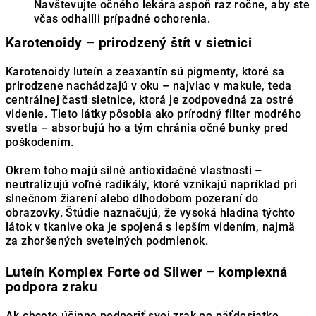
Navštevujte očného lekára aspoň raz ročne, aby ste
včas odhalili prípadné ochorenia.
Karotenoidy – prirodzený štít v sietnici
Karotenoidy luteín a zeaxantín sú pigmenty, ktoré sa
prirodzene nachádzajú v oku – najviac v makule, teda
centrálnej časti sietnice, ktorá je zodpovedná za ostré
videnie. Tieto látky pôsobia ako prírodný filter modrého
svetla – absorbujú ho a tým chránia očné bunky pred
poškodením.
Okrem toho majú silné antioxidačné vlastnosti –
neutralizujú voľné radikály, ktoré vznikajú napríklad pri
slnečnom žiarení alebo dlhodobom pozeraní do
obrazovky. Štúdie naznačujú, že vysoká hladina týchto
látok v tkanive oka je spojená s lepším videním, najmä
za zhoršených svetelných podmienok.
Luteín Komplex Forte od Silwer – komplexná
podpora zraku
Ak chcete účinne podporiť svoj zrak po päťdesiatke,