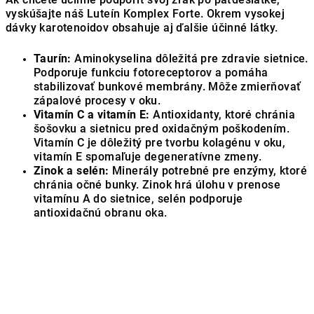
vyskúšajte náš Luteín Komplex Forte. Okrem vysokej
dávky karotenoidov obsahuje aj ďalšie účinné látky.
Taurín:
Aminokyselina dôležitá pre zdravie sietnice.
Podporuje funkciu fotoreceptorov a pomáha
stabilizovať bunkové membrány. Môže zmierňovať
zápalové procesy v oku.
Vitamín C a vitamín E:
Antioxidanty, ktoré chránia
šošovku a sietnicu pred oxidačným poškodením.
Vitamín C je dôležitý pre tvorbu kolagénu v oku,
vitamín E spomaľuje degeneratívne zmeny.
Zinok a selén:
Minerály potrebné pre enzýmy, ktoré
chránia očné bunky. Zinok hrá úlohu v prenose
vitamínu A do sietnice, selén podporuje
antioxidačnú obranu oka.