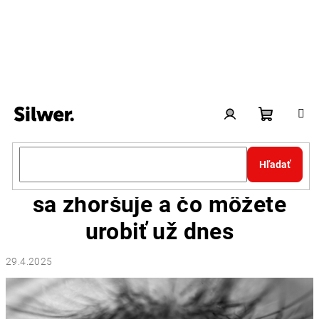
Prejsť
na
obsah
Nákupn
Prihlásenie
Hľadať
Zrak po päťdesiatke: Prečo
košík
sa zhoršuje a čo môžete
urobiť už dnes
29.4.2025