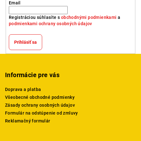
Email
Registráciou súhlasíte s
obchodnými podmienkami
a
podmienkami ochrany osobných údajov
Prihlásiť sa
Z
á
p
Informácie pre vás
ä
Doprava a platba
t
Všeobecné obchodné podmienky
i
Zásady ochrany osobných údajov
e
Formulár na odstúpenie od zmluvy
Reklamačný formulár