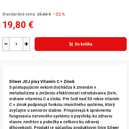
štandardná cena:
25,60 €
–22 %
19,80 €
Jednotková
cena:
−
+
Do košíka
Silwer JOJ play Vitamín C + Zinok
S postupujúcim vekom dochádza k zmenám v
metabolizme a zníženiu efektívnosti vstrebávania živín,
vrátane vitamínu C a zinku. Pre ľudí nad 50 rokov vitamín
C + zinok podporujú funkciu imunitného systému, ktorý
zvyčajne u seniorov slabne. Prispievajú k správnemu
fungovaniu nervového systému a psychiky, ku zdraviu
vlasov, nechtov a pokožky a celkovo ku zdravej
dlhovekosti. Produkt je súčasťou produktovej línie Silwer