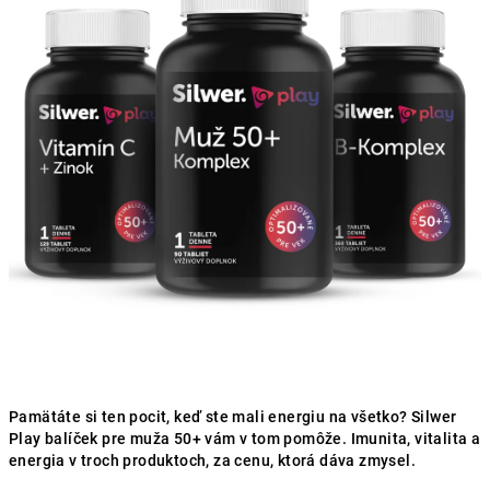
hviezdičiek.
Pamätáte si ten pocit, keď ste mali energiu na všetko? Silwer
Play balíček pre muža 50+ vám v tom pomôže. Imunita, vitalita a
energia v troch produktoch, za cenu, ktorá dáva zmysel.