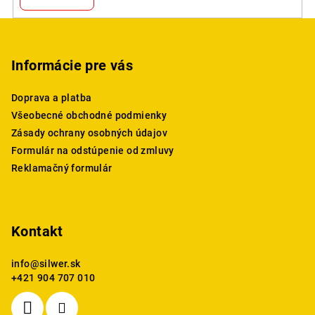
Z
á
p
Informácie pre vás
ä
Doprava a platba
t
Všeobecné obchodné podmienky
i
Zásady ochrany osobných údajov
e
Formulár na odstúpenie od zmluvy
Reklamačný formulár
Kontakt
info
@
silwer.sk
+421 904 707 010