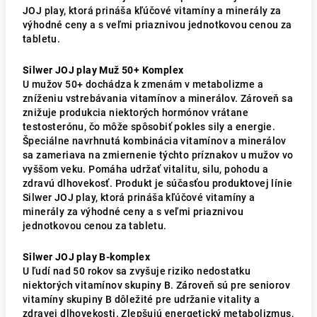
JOJ play, ktorá prináša kľúčové vitamíny a minerály za
výhodné ceny a s veľmi priaznivou jednotkovou cenou za
tabletu.
Silwer JOJ play Muž 50+ Komplex
U mužov 50+ dochádza k zmenám v metabolizme a
zníženiu vstrebávania vitamínov a minerálov. Zároveň sa
znižuje produkcia niektorých hormónov vrátane
testosterónu, čo môže spôsobiť pokles sily a energie.
Špeciálne navrhnutá kombinácia vitamínov a minerálov
sa zameriava na zmiernenie týchto príznakov u mužov vo
vyššom veku. Pomáha udržať vitalitu, silu, pohodu a
zdravú dlhovekosť. Produkt je súčasťou produktovej línie
Silwer JOJ play, ktorá prináša kľúčové vitamíny a
minerály za výhodné ceny a s veľmi priaznivou
jednotkovou cenou za tabletu.
Silwer JOJ play B-komplex
U ľudí nad 50 rokov sa zvyšuje riziko nedostatku
niektorých vitamínov skupiny B. Zároveň sú pre seniorov
vitamíny skupiny B dôležité pre udržanie vitality a
zdravej dlhovekosti. Zlepšujú energetický metabolizmus,