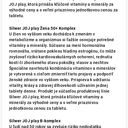
JOJ play, ktorá prináša kľúčové vitamíny a minerály za
výhodné ceny a s veľmi priaznivou jednotkovou cenou za
tabletu.
Silwer JOJ play Žena 50+ Komplex
U žien vo vyššom veku dochádza k zmenám v
metabolizme a organizmus si ťažšie osvojuje potrebné
vitamíny a minerály. Súčasne sa mení hormonálna
rovnováha, vrátane poklesu hladiny estrogénu, čo môže
zvyšovať riziko kardiovaskulárnych ochorení, rednutia
kostí či zhoršeného stavu pokožky, vlasov a nechtov.
Špeciálne navrhnutá kombinácia vitamínov a minerálov
je vytvorená s cieľom zmierniť tieto prejavy a podporiť
ženské zdravie vo vyššom veku. Prispieva k udržaniu
vitality, krásy a zdravej dlhovekosti užívaním jednej
tablety denne. Produkt je súčasťou produktovej línie
Silwer JOJ play, ktorá prináša kľúčové vitamíny a
minerály za výhodné ceny a s veľmi priaznivou
jednotkovou cenou za tabletu.
Silwer JOJ play B-komplex
U ľudí nad 50 rokov sa zvyšuje riziko nedostatku