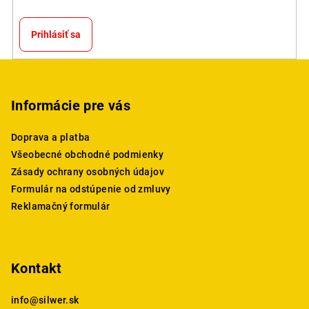
Prihlásiť sa
Z
á
p
Informácie pre vás
ä
Doprava a platba
t
Všeobecné obchodné podmienky
i
Zásady ochrany osobných údajov
e
Formulár na odstúpenie od zmluvy
Reklamačný formulár
Kontakt
info
@
silwer.sk