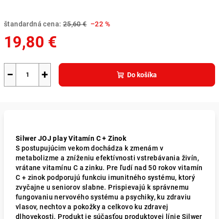
štandardná cena:
25,60 €
–22 %
19,80 €
Jednotková
cena:
−
+
Do košíka
Silwer JOJ play Vitamín C + Zinok
S postupujúcim vekom dochádza k zmenám v
metabolizme a zníženiu efektívnosti vstrebávania živín,
vrátane vitamínu C a zinku. Pre ľudí nad 50 rokov vitamín
C + zinok podporujú funkciu imunitného systému, ktorý
zvyčajne u seniorov slabne. Prispievajú k správnemu
fungovaniu nervového systému a psychiky, ku zdraviu
vlasov, nechtov a pokožky a celkovo ku zdravej
dlhovekosti. Produkt je súčasťou produktovej línie Silwer