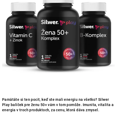
hviezdičiek.
Pamätáte si ten pocit, keď ste mali energiu na všetko? Silwer
Play balíček pre ženu 50+ vám v tom pomôže. Imunita, vitalita a
energia v troch produktoch, za cenu, ktorá dáva zmysel.